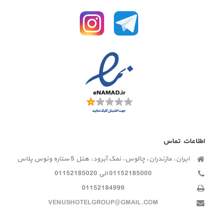
اطلاعات تماس
ایران، مازندران، چالوس، نمک آبرود، هتل 5 ستاره ونوس پلاس
01152185000 الی 01152185020
01152184999
VENUSHOTELGROUP@GMAIL.COM