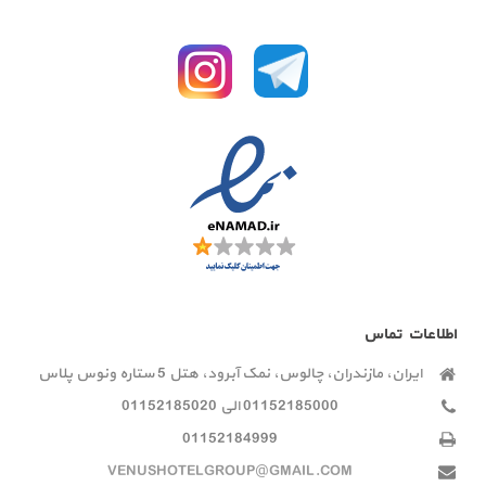
اطلاعات تماس
ایران، مازندران، چالوس، نمک آبرود، هتل 5 ستاره ونوس پلاس
01152185000 الی 01152185020
01152184999
VENUSHOTELGROUP@GMAIL.COM