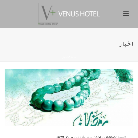
اخبار
خانه
/
اخبار
توسط
habibi
در
اخبار
ارسال شده در
می 7, 2019