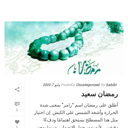
habibi
By
Uncategorized
In
Posted
مايو 7, 2019
رمضان سعيد
أطلق على رمضان اسم “رامز” بمعنى شدة
0
الحرارة وأشعة الشمس على الكبش. إن اختيار
مثل هذا المصطلح يستحق اهتمامًا ودفءًا
دقيقين ، لأنه يدور حول الانصهار ، وربما بمعنى
0