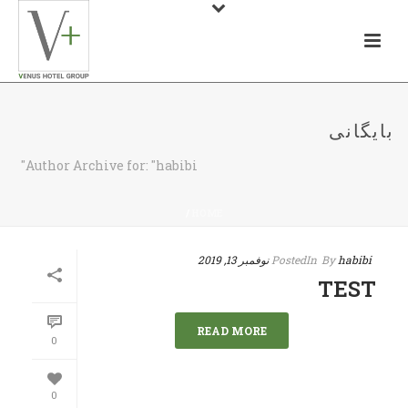
بایگانی
Author Archive for: "habibi"
/
HOME
habibi
By
In
Posted
نوفمبر 13, 2019
TEST
READ MORE
0
0